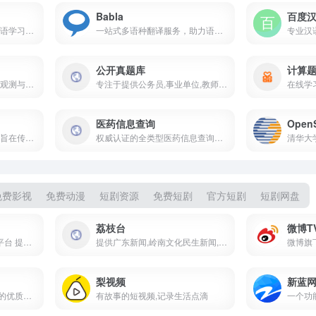
Babla
百度
高效查询汉字信息,助力汉语学习与应用
一站式多语种翻译服务，助力语言学习与交流
公开真题库
计算
全球光污染地图,助力天文观测与环境保护
专注于提供公务员,事业单位,教师资格,软考等考试题库的在线平台
医药信息查询
国际知名的建筑资讯平台,旨在传播全球范围内的建筑项目,设计思想和行业动态
权威认证的全类型医药信息查询平台
免费影视
免费动漫
短剧资源
免费短剧
官方短剧
短剧网盘
荔枝台
微博T
中国蓝 TV 官方文化内容平台 提供热门综艺高分纪录片 音乐旅行亲子综艺在线观看
提供广东新闻,岭南文化民生新闻,大湾区资讯,电视节目在线观看
梨视频
新蓝
高清完整版电影在线观看的优质选择
有故事的短视频,记录生活点滴