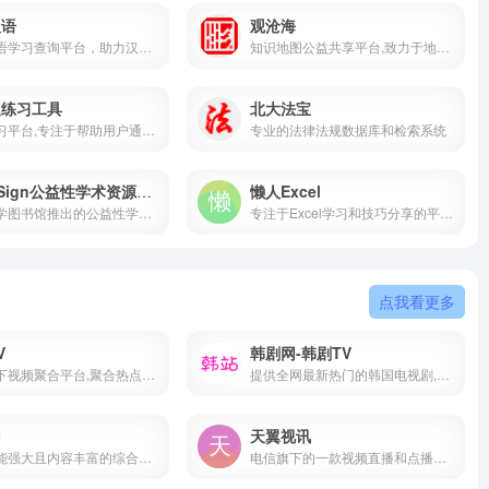
汉语
观沧海
专业汉语学习查询平台，助力汉语爱好者提升语言素养
知识地图公益共享平台,致力于地图共享与知识传播
题练习工具
北大法宝
在线学习平台,专注于帮助用户通过仿计算器样式的界面进行口算练习
专业的法律法规数据库和检索系统
OpenSign公益性学术资源服务
懒人Excel
清华大学图书馆推出的公益性学术资源服务平台
专注于Excel学习和技巧分享的平台,Excel函数公式,操作技巧,数据分析,图表模板,VBA,数据透视表教程
点我看更多
V
韩剧网-韩剧TV
微博旗下视频聚合平台,聚合热点新闻,娱乐八卦,短剧综艺,生活趣味内容,实时推送热门视频,适配泛娱乐用户
提供全网最新热门的韩国电视剧,韩国电影,韩国综艺,丰富精彩的韩剧内容
网
天翼视讯
一个功能强大且内容丰富的综合性媒体平台
电信旗下的一款视频直播和点播服务平台