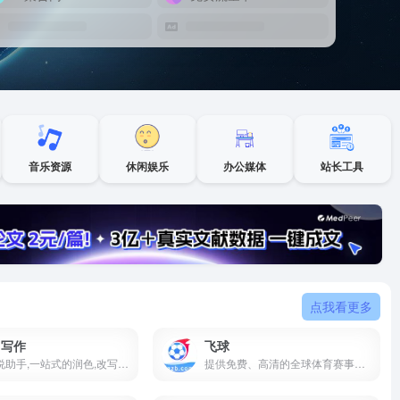
音乐资源
休闲娱乐
办公媒体
站长工具
点我看更多
I写作
飞球
AI写小说助手,一站式的润色,改写,扩写等主流功能
提供免费、高清的全球体育赛事直播，带来极致的观赛体验