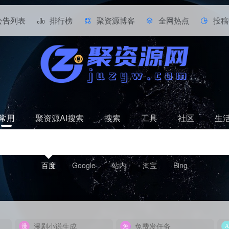
公告列表
排行榜
聚资源博客
全网热点
投稿
常用
聚资源AI搜索
搜索
工具
社区
生
百度
Google
站内
淘宝
Bing
漫剧小说生成
免费发任务