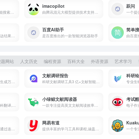
imacopilot
跃问
一个专注于商业信息的智能搜索AI问答平台
由腾讯混元大模型提供技术支持的智能AI搜索工作台产品
百度AI助手
简单
一个致力于提供无广告,直达结果的AI搜索引擎
是百度推出的一款智能浏览器助手
搜题网站
人文历史
编程资源
百科大全
外语资源
艺术学习
文献调研报告
科研
全学科真实文献支撑 一键生成万字学术综述,科研论文写作高效辅助工具
科研文献调研工具3 亿+文献智能分析一键生成学术调研报告
小绿鲸文献阅读器
考试
一款英文论文写作器,集学科翻译,学科润色,改写,SCI高分例句,降AIGC,AIGC检测,为一体的云端论文写作器
一款专注提高英文文献阅读效率的云端阅读的平台
网易有道
Kuak
一款创新的古诗学习游戏,通过连接文字的趣味玩法,让古诗词学习变得简单有趣
提供丰富的学习工具和课程,涵盖语言学习,智能硬件,素养课程,在线教育等多个领域