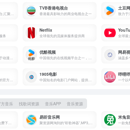
TVB香港电视台
土豆
影视创作和分享的社区平台,汇聚了众多创作者的作品,涵盖广告,短片,MV,纪录片等多种类型
香港最具影响力的商业电视台之一
Netflix
YouT
服务
全球领先的流媒体服务提供商
全球最
优酷视频
网易
搜狐视频旗下的一个专注于动漫内容的在线平台
中国领先的在线视频平台之一，提供海量正版高清视频内容
1905电影
哔哩
中央广播电视总台央视网的官方网站
中国知名的电影门户网站，提供全面的电影资讯、影评、电影数据库和视频内容
官方音乐
找歌词资源
音乐APP
音乐资源
易听音乐网
米兔
音乐免费下载_mp3歌曲免费下载_无损音乐歌曲下载网站
聚资源网淘到的“听歌神器”,MP3,MP4,歌词一条龙,流行热歌,抖音神曲,经典老歌全都有,点开就能在线听,还能免费下载到手机