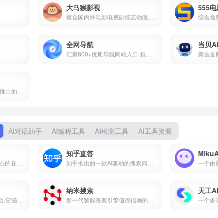
大马猴影视
555
聚合国内外电影电视剧综艺动漫,高清影视在线观看
综合免
全网导航
当贝A
汇聚800+优质导航网站入口,包括传统导航网,垂直导航,行业导航,AI导航,地域导航网站
免费AI编程工具.字节跳动推出的一款自适应人工智能AI集成开发编程环境
AI对话助手
AI编程工具
AI检测工具
AI工具资源
知乎直答
Miku
“AI 搜索 + 内容生成” 为核心的在线平台
知乎推出的一款AI驱动的搜索问答产品
纳米搜索
天工A
集多种功能于一体的AI平台,它涵盖了AI搜索,AI生图,AI写作,翻译,格式转换等多个实用功能
新一代智能答案引擎值得信赖的智能搜索伙伴