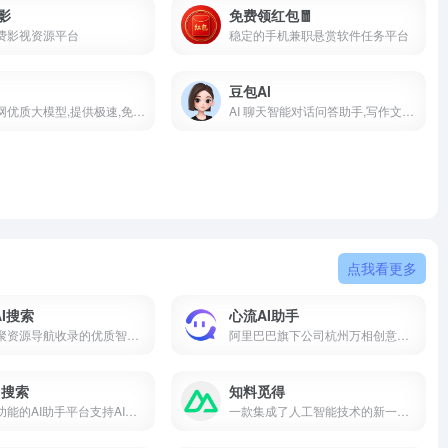
电影
免费领红包🧧
费影视资源平台
稳定的手机兼职悬赏软件任务平台
I
豆包Al
聚合全网优质大模型,提供极速,免费,不限量的AI服务
AI 聊天智能对话问答助手,写作文案翻译情感陪伴编程全能工具
点我看更多
AI搜索
心流AI助手
一个由聚资源导航收录的优质智能AI搜索引擎
阿里巴巴旗下公司杭州万相创意科技推出的一款AI搜索助手
I搜索
知料觅得
一个多功能的AI助手平台支持AI搜索
一款集成了人工智能技术的新一代搜索引擎