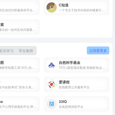
C知道
一个提供互动式问答服务的平台，用户可以在这里提出问题并获得AI生成的答案
一个专注于技术内容的AI搜索引擎,开发者首选的AI搜索引擎
搜索
由百度推出的一款AI互动式搜索引擎应用
点我看更多
音乐学习
学生教师
绘图
自然科学基金
专业生物医学绘图工具10万+矢量图标期刊级模板版权无忧科研作图平台
75万+获批项目数据,智能析热点,一键生成高质量申请书。
酷
爱课程
电子作业与在线考试” 的永久免费云平台，核心定位 “全场景零门槛测评工具”
在线教育公共服务平台
ua
33IQ
一个专注于心理学探索的平台,帮助用户发现心理学相关的网站
在线思维训练平台