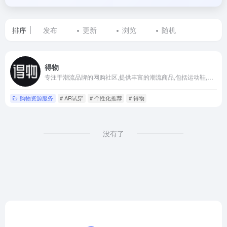
排序
发布
更新
浏览
随机
标
得物
签
专注于潮流品牌的网购社区,提供丰富的潮流商品,包括运动鞋,服装,配饰等
为
购物资源服务
# AR试穿
# 个性化推荐
# 得物
得
物
没有了
App
的
网
站