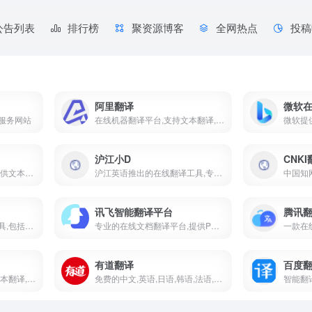
公告列表
排行榜
聚资源博客
全网热点
投稿
阿里翻译
微软
服务网站
在线机器翻译平台,支持文本翻译,文档翻译,语音翻译,图像翻译等多种功能,平台通过先进的AI技术,实现高效准确的翻译
沪江小D
CNK
一个在线翻译服务平台,提供文本翻译,文档翻译,图片翻译等多种功能
沪江英语推出的在线翻译工具,专注于提供多语种的全文翻译服务
讯飞智能翻译平台
腾讯
供高效准确的在线翻译工具,包括文字翻译,文档翻译,网页翻译,术语库,浏览器插件和双语对照服务
专业的在线文档翻译平台,提供PDF/Word/Excel/PPT文件翻译,图片识别翻译,在线翻译等服务
有道翻译
百度
一款在线翻译工具,提供文本翻译,文档翻译等多种功能,平台通过智能翻译技术,支持多种语言的互译
免费的中文,英语,日语,韩语,法语,德语,俄语,西班牙语,葡萄牙语,越南语,印尼语,意大利语,荷兰语,泰语全文翻译,网页翻译,文档翻译,PDF翻译,DOC翻译,PPT翻译,人工翻译,同传等服务