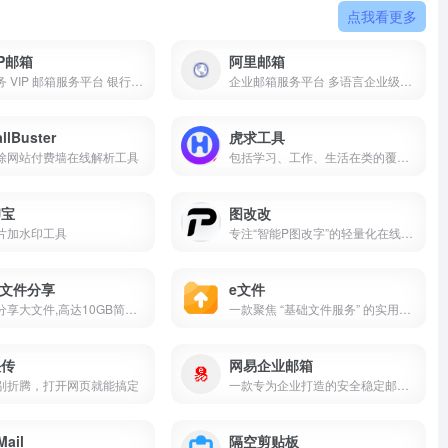
点我看更多
IP邮箱
阿里邮箱
高端商务 VIP 邮箱服务平台 银行级安全防护 50 项实用特权 适配精英人士商务办公高效邮件需求
企业邮箱服务平台 多语言企业级邮件服务 安全稳定办公协同邮箱 适配全规模企业商务需求
llBuster
虎求工具
除网站付费墙在线解析工具
包括学习、工作、生活在类的覆盖各行各业的实用工具生活服务、金融理财、教育学习、健康养生、实用计算、休闲娱乐六大类工具
印宝
图改改
片加水印工具
专注“智能P图改字”的轻量化在线工具平台,核心定位“零门槛图片文字编辑助手”
P文件分享
e文件
发送和分享大文件,高达10GB简单文件共享平台
一款聚焦 “基础文件服务” 的实用在线传输工具
快传
网易企业邮箱
别折腾，打开网页就能搞定
一款专为企业打造的安全稳定邮箱服务
ail
隔空剪贴板