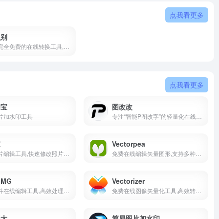
点我看更多
识别
是一款完全免费的在线转换工具,在线免费完成PDF与word的转换体验
点我看更多
印宝
图改改
片加水印工具
专注“智能P图改字”的轻量化在线工具平台,核心定位“零门槛图片文字编辑助手”
宝
Vectorpea
在线图片编辑工具,快速修改照片大小,尺寸与背景颜色
免费在线编辑矢量图形,支持多种格式与功能
IMG
Vectorizer
图像文件在线编辑工具,高效处理图片与PDF
免费在线图像矢量化工具,高效转换光栅图像为矢量图像
聚大
简易图片加水印