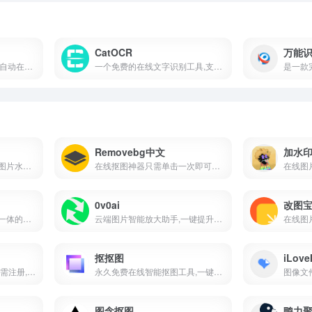
CatOCR
万能
利用AI深度学习技术,提供自动在线字幕生成,字幕制作,语音转字幕,语音自动生成字幕,字幕翻译功能,字幕格式转换
一个免费的在线文字识别工具,支持批量图片文字提取,能够将图片中的文字快速转换为可编辑的文本格式
Removebg中文
加水
一款专注隐私保护的在线图片水印工具
在线抠图神器只需单击一次即可在5秒内自动删除图像背景
在线图
0v0ai
改图
一款集截图和录屏功能于一体的全能工具,轻巧的AI截图录屏软件,免费无水印
云端图片智能放大助手,一键提升图像清晰度免费抠图功能
抠抠图
iLove
免费在线智能抠图工具,无需注册,一键去除图片背景,支持多种格式
永久免费在线智能抠图工具,一键抠图无水印
图念抠图
鸭力