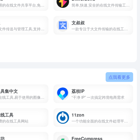
简单易用的在线文件共享平台,免费,匿名,快速分享文件
简单,快速,安全的在线文件传输工具,适合临时文件分享
送
文叔叔
全平台文件传送与管理工具,支持多种格式
一款专注于大文件传输的在线工具,提供简单,快速,安全的文件分享服务
点我看更多
工具集中文
荔枝IP
流行的在线工具,易于使用的图像处理，文本编辑，代码实用程序等的实用程序,部分免费使用
“干净 IP” 一次搞定跨境电商需求
在线工具
11zon
费的在线工具网站
一个功能全面的在线文件处理平台,提供压缩,转换,编辑等多种服务
工坊
FreeCompress