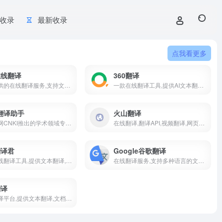
收录
最新收录
点我看更多
在线翻译
360翻译
微软提供的在线翻译服务,支持文本翻译,语音翻译,文档翻译等多种功能
一款在线翻译工具,提供AI文本翻译,文档翻译和人工翻译等多种功能
I翻译助手
火山翻译
中国知网CNKI推出的学术领域专用的机器翻译工具,旨在为学术研究和专业领域提供高效,准确的翻译服务
在线翻译,翻译API,视频翻译,网页翻译等多种功能支持超过100种语种的免费在线翻译,并支持多种领域翻译
翻译君
Google谷歌翻译
一款在线翻译工具,提供文本翻译,图片翻译,文档翻译等
在线翻译服务,支持多种语言的文本,文档,网页和图像翻译
翻译
智能翻译平台,提供文本翻译,文档翻译,实时翻译等多种功能,平台通过AI技术实现高效准确的翻译,支持多种语言的互译,帮助用户快速获取翻译内容