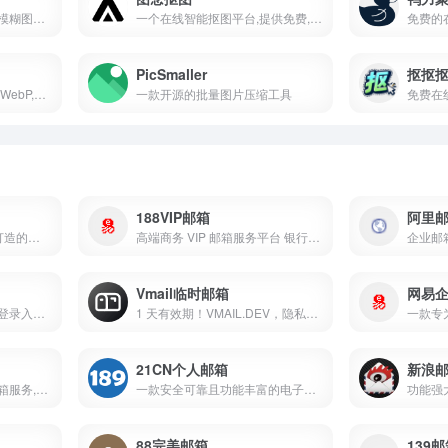
基于深度学习技术，提供模糊图片变清晰、抠图、证件照换底色等多功能图像处理服务
一个在线智能抠图平台,提供免费,便捷的抠图服务,支持批量上传和多种编辑功能,帮助用户快速完成图片处理和创意设计
PicSmaller
抠抠
一款专注于智能压缩AVIF,WebP,PNG和JPEG等图像的在线工具
一款开源的批量图片压缩工具
免费在
188VIP邮箱
阿里
专为AI智能体（Agent）打造的专属邮箱服务
高端商务 VIP 邮箱服务平台 银行级安全防护 50 项实用特权 适配精英人士商务办公高效邮件需求
Vmail临时邮箱
网易
邮箱服务平台网页版邮箱登录入口提供手机APP 下载适配个人与商务全场景邮件收发需求
1 天有效期！VMAIL.DEV，隐私友好 + 云端运行，注册验证免暴露真实邮箱
21CN个人邮箱
新浪
专注于隐私保护的临时邮箱服务,最美临时邮箱
一款安全可靠且功能丰富的电子邮件服务,特别适合注重隐私保护和邮件安全的用户
88完美邮箱
139