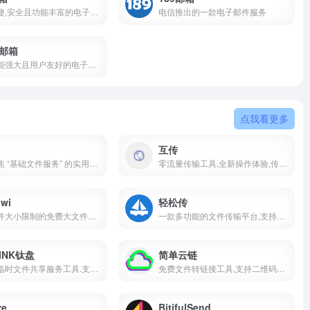
一款便捷,安全且功能丰富的电子邮件服务
电信推出的一款电子邮件服务
l邮箱
一个功能强大且用户友好的电子邮件服务网站
点我看更多
互传
一款聚焦 “基础文件服务” 的实用在线传输工具
零流量传输工具,全新操作体验,传输应用图片视频性能大幅提升
iwi
轻松传
没有文件大小限制的免费大文件传输服务工具,支持断点续传和端到端加密
一款多功能的文件传输平台,支持文件,文本,屏幕和实时视频的传输
INK钛盘
简单云链
高速的临时文件共享服务工具.支持大文件和断点续传
免费文件转链接工具,支持二维码生成,快速分享文件
ze
BitifulSend