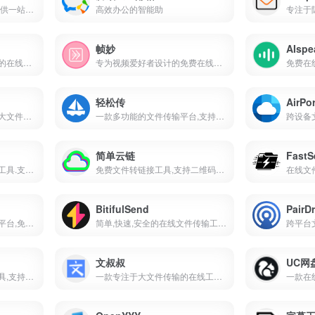
一个专业网络测速平台,提供一站式的网络测速服务,它涵盖了网速测试,宽带提速,游戏测速,直播测速,5G测速,物联网监测等多项功能
高效办公的智能助
帧妙
AIspe
一个专为视频创作者设计的在线提词器平台,提供了便捷的文本提示和智能跟读功能
专为视频爱好者设计的免费在线视频截帧工具
免费在
轻松传
AirP
没有文件大小限制的免费大文件传输服务工具,支持断点续传和端到端加密
一款多功能的文件传输平台,支持文件,文本,屏幕和实时视频的传输
简单云链
FastS
高速的临时文件共享服务工具.支持大文件和断点续传
免费文件转链接工具,支持二维码生成,快速分享文件
BitifulSend
PairD
简单易用的在线文件共享平台,免费,匿名,快速分享文件
简单,快速,安全的在线文件传输工具,适合临时文件分享
文叔叔
UC网
全平台文件传送与管理工具,支持多种格式
一款专注于大文件传输的在线工具,提供简单,快速,安全的文件分享服务
一款在