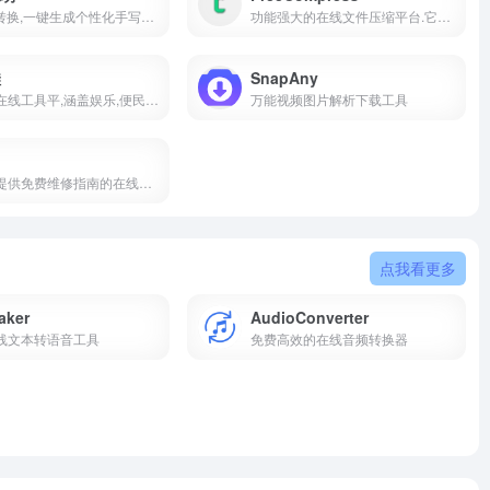
AI手写转换,一键生成个性化手写文稿
功能强大的在线文件压缩平台.它支持多种文件类型.包括图像.视频.音频,文档等
哇
SnapAny
一站式在线工具平,涵盖娱乐,便民,开发,站长工具,满足多样化需求
万能视频图片解析下载工具
专注于提供免费维修指南的在线平台,帮助用户修复各种电子产品和设备
点我看更多
aker
AudioConverter
线文本转语音工具
免费高效的在线音频转换器