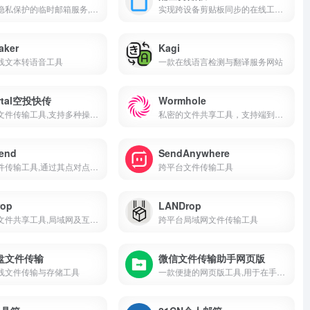
专注于隐私保护的临时邮箱服务,最美临时邮箱
实现跨设备剪贴板同步的在线工具,用户可以通过它在不同的设备之间方便地共享文本和图片等信息
aker
Kagi
线文本转语音工具
一款在线语言检测与翻译服务网站
ortal空投快传
Wormhole
跨设备文件传输工具,支持多种操作系统,便捷高效
私密的文件共享工具，支持端到端加密和自动过期链接
end
SendAnywhere
在线文件传输工具,通过其点对点传输功能,为用户提供了高效,安全的文件共享解决方案
跨平台文件传输工具
rop
LANDrop
跨平台文件共享工具,局域网及互联网传输无需注册
跨平台局域网文件传输工具
盘文件传输
微信文件传输助手网页版
线文件传输与存储工具
一款便捷的网页版工具,用于在手机和电脑之间轻松传输文件