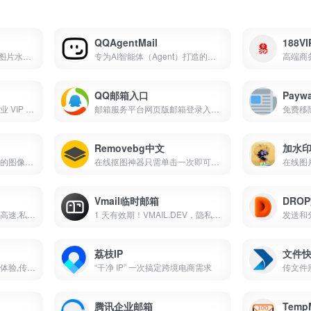
QQAgentMail
188V
一款专注隐私保护的在线图片水印工具
专为AI智能体（Agent）打造的专属邮箱服务
QQ邮箱入口
Paywa
高端邮箱服务平台 提供企业 VIP 邮箱登录注册 专业安全商务邮件服务 适配企业与个人高端需求
邮箱服务平台网页版邮箱登录入口提供手机APP 下载适配个人与商务全场景邮件收发需求
免费移
Removebg中文
加水
流行的在线工具,易于使用的图像处理，文本编辑，代码实用程序等的实用程序,部分免费使用
在线抠图神器只需单击一次即可在5秒内自动删除图像背景
在线图
Vmail临时邮箱
DRO
全平台跨网络多设备直连,高速,私密的文件传输助手,实时数据共享,远程控制
1 天有效期！VMAIL.DEV，隐私友好 + 云端运行，注册验证免暴露真实邮箱
荔枝IP
文件
零流量传输工具,全新操作体验,传输应用图片视频性能大幅提升
“干净 IP” 一次搞定跨境电商需求
传文件
腾讯企业邮箱
TempM