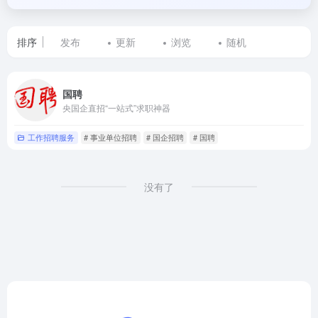
排序
发布
更新
浏览
随机
标
国聘
签
央国企直招“一站式”求职神器
为
工作招聘服务
# 事业单位招聘
# 国企招聘
# 国聘
就
业
没有了
指
导
的
网