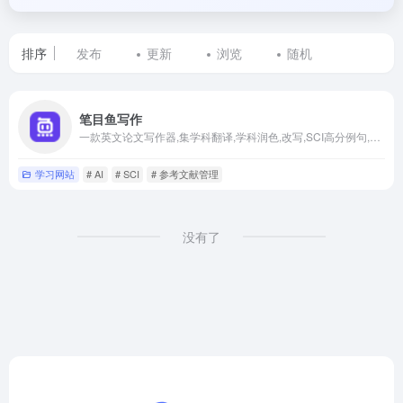
排序
发布
更新
浏览
随机
标
笔目鱼写作
签
一款英文论文写作器,集学科翻译,学科润色,改写,SCI高分例句,降AIGC,AIGC检测,为一体的云端论文写作器
为
学习网站
# AI
# SCI
# 参考文献管理
英
文
没有了
论
文
润
色