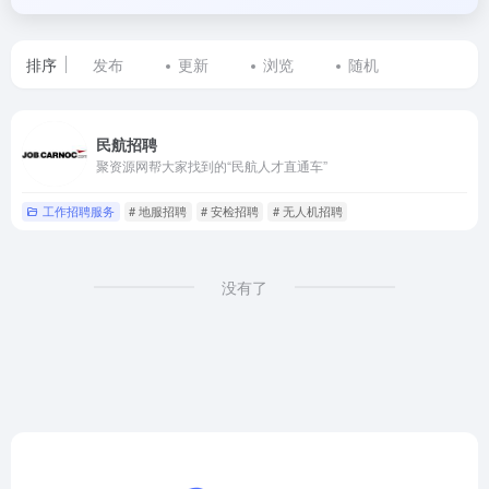
排序
发布
更新
浏览
随机
标
民航招聘
签
聚资源网帮大家找到的“民航人才直通车”
为
工作招聘服务
# 地服招聘
# 安检招聘
# 无人机招聘
空
乘
没有了
招
聘
的
网