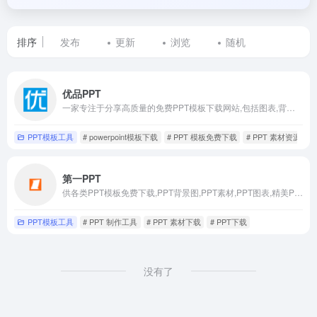
排序
发布
更新
浏览
随机
标
优品PPT
签
一家专注于分享高质量的免费PPT模板下载网站,包括图表,背景图片,素材,教程等各类PPT模板相关资源
为
PPT模板工具
# powerpoint模板下载
# PPT 模板免费下载
# PPT 素材资源
PPT
第一PPT
模
供各类PPT模板免费下载,PPT背景图,PPT素材,PPT图表,精美PPT下载,PPT课件
板
PPT模板工具
# PPT 制作工具
# PPT 素材下载
# PPT下载
免
费
没有了
下