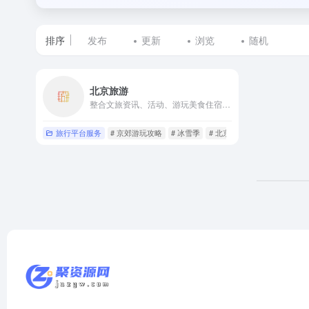
排序
发布
更新
浏览
随机
标
北京旅游
签
整合文旅资讯、活动、游玩美食住宿资源，提供政务服务与惠民福利，覆盖四季文旅特色及主题游线路
为
旅行平台服务
# 京郊游玩攻略
# 冰雪季
# 北京一日游攻略
北
京
免
费
景
区