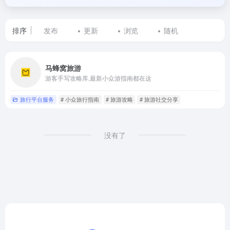
排序
发布
更新
浏览
随机
标
马蜂窝旅游
签
游客手写攻略库,最新小众游指南都在这
为
旅行平台服务
# 小众旅行指南
# 旅游攻略
# 旅游社交分享
自
由
没有了
行
攻
略
的