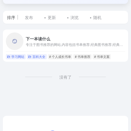
排序
发布
更新
浏览
随机
标
下一本读什么
签
专注于图书推荐的网站,内容包括书单推荐,经典图书推荐,经典句子,摘抄段落,网站持续更新内容,上下一本读什么寻找下一本读物
为
学习网站
百科大全
# 个人成长书单
# 书单推荐
# 书单文案
技
术
没有了
书
单
的
网