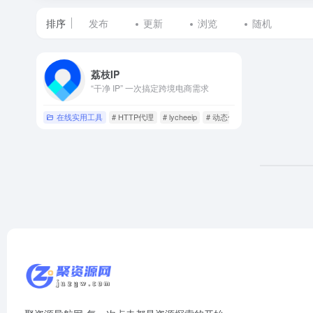
排序
发布
更新
浏览
随机
标
荔枝IP
签
“干净 IP” 一次搞定跨境电商需求
为
在线实用工具
# HTTP代理
# lycheeip
# 动态住宅代理
荔
枝
IP
的
网
站
列