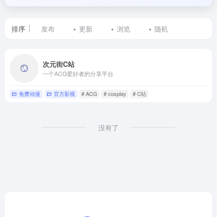
排序
发布
更新
浏览
随机
标
次元街C站
签
一个ACG爱好者的分享平台
为
免费动漫
官方影视
# ACG
# cosplay
# C站
漫
展
没有了
信
息
的
网