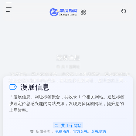
漫展信息
共 1 篇网址
「漫展信息」网址标签聚合，共收录 1 个相关网站。通过标签快速
定位您感兴趣的网站资源，发现更多优质网址，提升您的上网效
漫展信息
率。
「漫展信息」网址标签聚合，共收录 1 个相关网站。通过标签
快速定位您感兴趣的网站资源，发现更多优质网址，提升您的
上网效率。
共 1 个网站
所属分类：
免费动漫
、
官方影视
、
影视资源