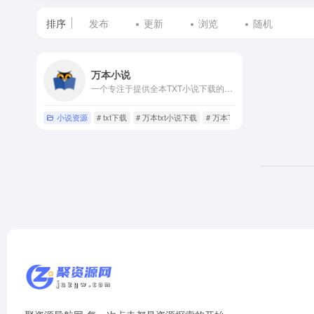
排序
发布
更新
浏览
随机
标
万本小说
签
一个专注于提供全本TXT小说下载的平台
为
小说资源
# txt下载
# 万本txt小说下载
# 万本TXT小说下载网
笔
趣
阁
的
网
站
列