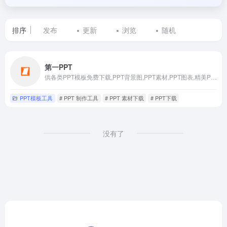
排序
发布
更新
浏览
随机
标
第一PPT
签
供各类PPT模板免费下载,PPT背景图,PPT素材,PPT图表,精美PPT下载,PPT课件
为
PPT模板工具
# PPT 制作工具
# PPT 素材下载
# PPT下载
PPT
图
没有了
表
的
网
站