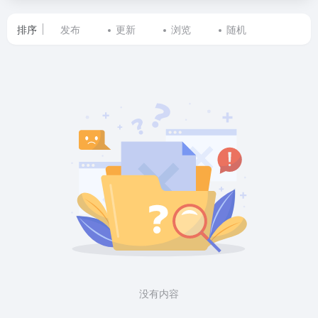
排序
发布
更新
浏览
随机
标
签
为
台
剧
的
网
站
列
没有内容
表