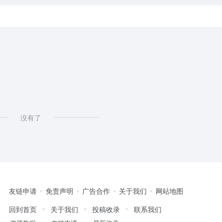
没有了
友链申请
免责声明
广告合作
关于我们
网站地图
回到首页
关于我们
投稿收录
联系我们