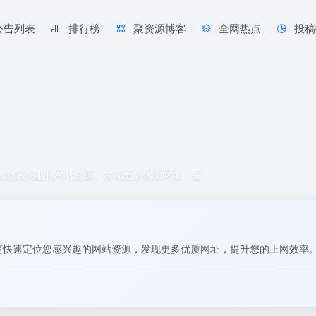
公告列表
排行榜
聚资源博客
全网热点
投稿
定位您感兴趣的网站资源，发现更多优质网址，提
标签快速定位您感兴趣的网站资源，发现更多优质网址，提升您的上网效率