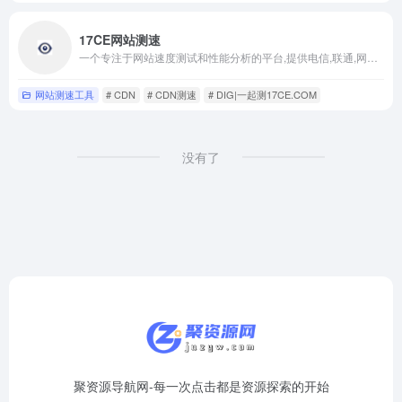
站
列
17CE网站测速
一个专注于网站速度测试和性能分析的平台,提供电信,联通,网通,移动等多种网络环境下的速度测试服务
表
网站测速工具
# CDN
# CDN测速
# DIG|一起测17CE.COM
没有了
聚资源导航网-每一次点击都是资源探索的开始