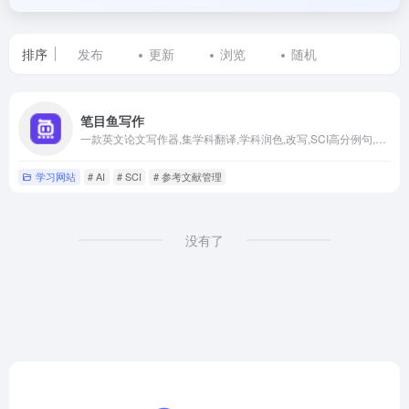
排序
发布
更新
浏览
随机
标
笔目鱼写作
签
一款英文论文写作器,集学科翻译,学科润色,改写,SCI高分例句,降AIGC,AIGC检测,为一体的云端论文写作器
为
学习网站
# AI
# SCI
# 参考文献管理
降
重
没有了
改
写
的
网