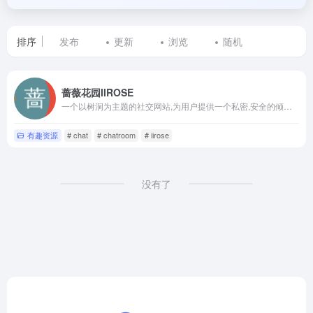
排序
发布
更新
浏览
随机
标
蔷薇花园IIROSE
签
一个以树洞为主题的社交网站,为用户提供一个私密,安全的倾诉空间也被称为i站
为
有趣资源
# chat
# chatroom
# iirose
娱
乐
没有了
的
网
站
列