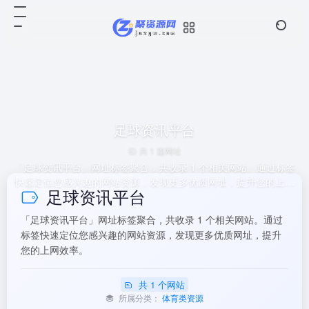
足球资讯平台
共 1 篇网址
「足球资讯平台」网址标签聚合，共收录 1 个相关网站。通过标签
快速定位您感兴趣的网站资源，发现更多优质网址，提升您的上网
足球资讯平台
效率。
「足球资讯平台」网址标签聚合，共收录 1 个相关网站。通过
标签快速定位您感兴趣的网站资源，发现更多优质网址，提升
您的上网效率。
共 1 个网站
所属分类：
体育类资源