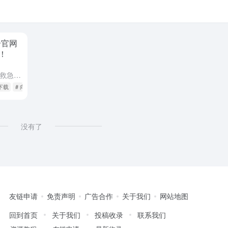
个官网
！
论你是想帮父母调手机、异地办公救急文件，还是企业要管理上百台设备——只需记住这个官网入口： （认准 「贝锐向日葵」 官方标志，免费下载正版，远离捆绑软件！） 🔥 为什么120万企业都在用向日葵？ 它把...
下载
# 向日葵企业版
没有了
友链申请
免责声明
广告合作
关于我们
网站地图
回到首页
关于我们
投稿收录
联系我们