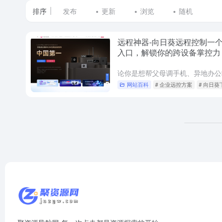
排序
发布
更新
浏览
随机
远程神器-向日葵远程控制一
入口，解锁你的跨设备掌控力
网站百科
# 企业远控方案
# 向日葵