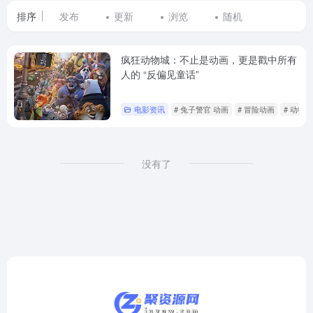
排序
发布
更新
浏览
随机
疯狂动物城：不止是动画，更是戳中所有
人的 “反偏见童话”
电影资讯
# 兔子警官 动画
# 冒险动画
# 动物
没有了