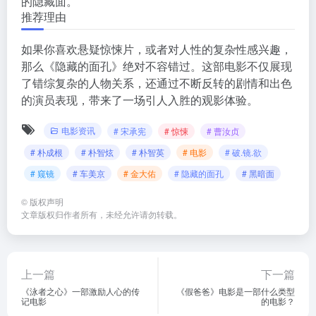
的隐藏面。
推荐理由
如果你喜欢悬疑惊悚片，或者对人性的复杂性感兴趣，
那么《隐藏的面孔》绝对不容错过。这部电影不仅展现
了错综复杂的人物关系，还通过不断反转的剧情和出色
的演员表现，带来了一场引人入胜的观影体验。
电影资讯
# 宋承宪
# 惊悚
# 曹汝贞
# 朴成根
# 朴智炫
# 朴智英
# 电影
# 破.镜.欲
# 窥镜
# 车美京
# 金大佑
# 隐藏的面孔
# 黑暗面
©
版权声明
文章版权归作者所有，未经允许请勿转载。
上一篇
下一篇
《泳者之心》一部激励人心的传
《假爸爸》电影是一部什么类型
记电影
的电影？