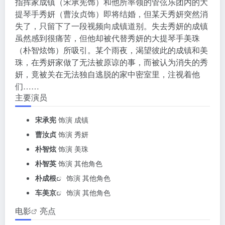
指挥家成镇（宋承宪饰）和他所率领的管弦乐团内的大
提琴手秀妍（曹汝贞饰）即将结婚，但某天秀妍突然消
失了，只留下了一段视频向成镇道别。失去秀妍的成镇
虽然感到很痛苦，但他却被代替秀妍的大提琴手美珠
（朴智炫饰）所吸引。某个雨夜，渴望彼此的成镇和美
珠，在秀妍家做了无法被原谅的事，而被认为消失的秀
妍，竟被关在无法独自逃脱的家中密室里，注视着他
们……
主要演员
宋承宪
饰演 成镇
曹汝贞
饰演 秀妍
朴智炫
饰演 美珠
朴智英
饰演 其他角色
朴成根
饰演 其他角色
车美京
饰演 其他角色
电影
亮点