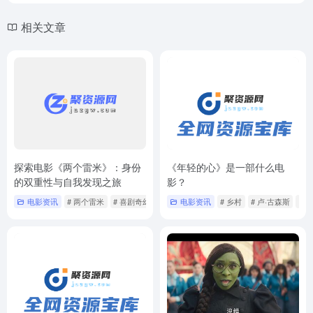
相关文章
探索电影《两个雷米》：身份
《年轻的心》是一部什么电
的双重性与自我发现之旅
影？
电影资讯
# 两个雷米
# 喜剧奇幻
# 法国电影
电影资讯
# 乡村
# 卢·古森斯
# 