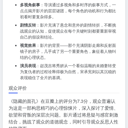
多视角叙事
：导演通过多视角和多时序的叙事方式，一
点点揭开影片的层层谜团，每个角色的动机和行为都比
初看时要复杂得多。
剧情反转
：影片充满了悬念和意外的剧情转折，不断挑
战观众的认知，促使观众在每个关键时刻都要重新审视
自己的假设和结论。
视觉效果
：影片的背景——那个充满阴影走廊和反射面
镜子的房子，几乎成了另一个重要角色，象征着人物纠
结的心理状态。
演员表现
：赵茂吉将秀妍从一个看似温顺的未婚妻转变
为复仇者的过程诠释得极为自然，宋承宪则以其沉稳的
表现稳住了全片的基调。
观众评价
《隐藏的面孔》在豆瓣上的评分为7.3分，观众普遍认
为这是一部构思精巧的心理惊悚片，深入探讨了爱情、
欲望和背叛的深层次问题。影片通过将悬疑与感官刺激
结合，挑战了观众的道德观念，同时引导观众反思人性