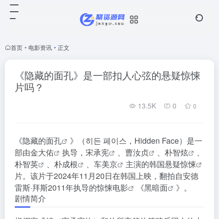
首页
•
电影资讯
•
正文
《隐藏的面孔》是一部扣人心弦的悬疑惊悚
片吗？
13.5K
0
0
《
隐藏的面孔
》（히든 페이스，Hidden Face）是一
部由
金大佑
执导，
宋承宪
、
曹汝贞
、
朴智炫
、
朴智英
、
朴成根
、
车美京
主演的韩国悬疑
惊悚
片。该片于2024年11月20日在韩国上映，翻拍自安德
雷斯·拜斯2011年执导的惊悚
电影
《
黑暗面
》。
剧情简介