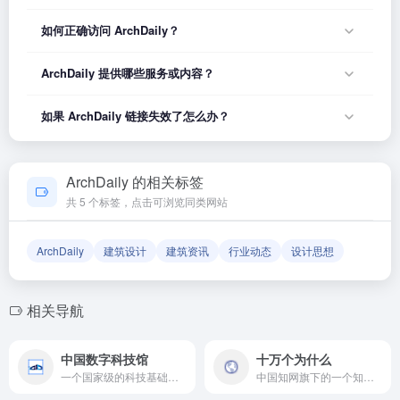
如何正确访问 ArchDaily？
您可以直接点击页面上方的「打开网站」按钮访问
ArchDaily 提供哪些服务或内容？
ArchDaily，或者在浏览器地址栏输入正确的网址。如果遇到无
法访问的情况，可能是网站服务器临时维护或网络波动导致，
ArchDaily 的具体服务内容请以网站首页展示为准。本站作为
如果 ArchDaily 链接失效了怎么办？
建议稍后再试。
导航平台，致力于帮助用户发现和整理优质网站资源，具体网
站的内容与服务由该网站运营方负责。
如果发现链接无法打开或内容已变更，您可以使用页面上的
「反馈」功能向我们报告，我们会尽快核实并更新网址信息，
ArchDaily 的相关标签
确保导航链接的准确性和有效性。
共 5 个标签，点击可浏览同类网站
ArchDaily
建筑设计
建筑资讯
行业动态
设计思想
相关导航
中国数字科技馆
十万个为什么
一个国家级的科技基础条件平台,通过数字化手段展示和传播科技知识
中国知网旗下的一个知识服务平台,旨在为用户提供丰富,权威的科普知识