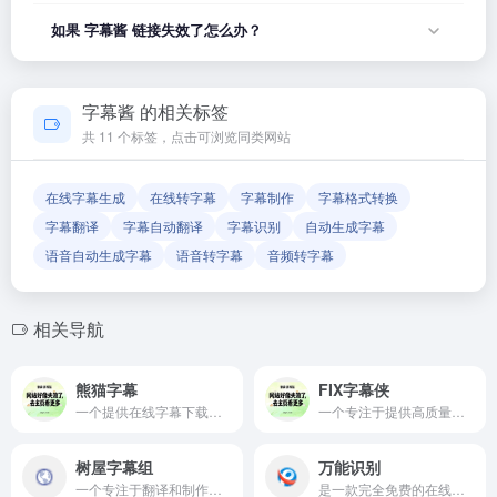
况，可能是网站服务器临时维护或网络波动导致，建议稍后再
字幕酱 的具体服务内容请以网站首页展示为准。本站作为导航
如果 字幕酱 链接失效了怎么办？
试。
平台，致力于帮助用户发现和整理优质网站资源，具体网站的
内容与服务由该网站运营方负责。
如果发现链接无法打开或内容已变更，您可以使用页面上的
「反馈」功能向我们报告，我们会尽快核实并更新网址信息，
字幕酱 的相关标签
确保导航链接的准确性和有效性。
共 11 个标签，点击可浏览同类网站
在线字幕生成
在线转字幕
字幕制作
字幕格式转换
字幕翻译
字幕自动翻译
字幕识别
自动生成字幕
语音自动生成字幕
语音转字幕
音频转字幕
相关导航
熊猫字幕
FIX字幕侠
一个提供在线字幕下载、字幕解析、字幕生成工具、中英文字幕翻译以及字幕格式转换服务的平台
一个专注于提供高质量字幕服务的平台
树屋字幕组
万能识别
一个专注于翻译和制作影视作品字幕的非营利组织
是一款完全免费的在线转换工具,在线免费完成PDF与word的转换体验