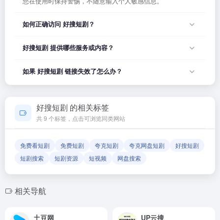
您在使用时保持警惕，不随意输入个人敏感信息。
如何正确访问 好搜短剧？
您可以直接点击页面上方的「打开网站」按钮访问 好搜短剧，
好搜短剧 提供哪些服务或内容？
或者在浏览器地址栏输入正确的网址。如果遇到无法访问的情
况，可能是网站服务器临时维护或网络波动导致，建议稍后再
好搜短剧 的具体服务内容请以网站首页展示为准。本站作为导
如果 好搜短剧 链接失效了怎么办？
试。
航平台，致力于帮助用户发现和整理优质网站资源，具体网站
的内容与服务由该网站运营方负责。
如果发现链接无法打开或内容已变更，您可以使用页面上的
「反馈」功能向我们报告，我们会尽快核实并更新网址信息，
好搜短剧 的相关标签
确保导航链接的准确性和有效性。
共 9 个标签，点击可浏览同类网站
免费看短剧
免费短剧
夸克短剧
夸克网盘短剧
好搜短剧
短剧搜索
短剧资源
短视频
网盘搜索
相关导航
土豆网
UP云搜