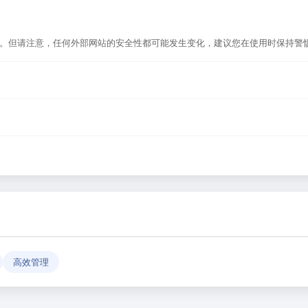
选。但请注意，任何外部网站的安全性都可能发生变化，建议您在使用时保持警
，或者在浏览器地址栏输入正确的网址。如果遇到无法访问的情况，可能是网站
导航平台，致力于帮助用户发现和整理优质网站资源，具体网站的内容与服务由
反馈」功能向我们报告，我们会尽快核实并更新网址信息，确保导航链接的准
高效管理