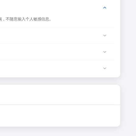
惕，不随意输入个人敏感信息。
服务器临时维护或网络波动导致，建议稍后再试。
该网站运营方负责。
确性和有效性。