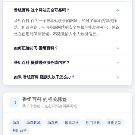
番组百科 这个网站安全可靠吗？
番组百科 作为一个被本站收录的网址，经过了基本的审核筛
选。但请注意，任何外部网站的安全性都可能发生变化，建议
您在使用时保持警惕，不随意输入个人敏感信息。
如何正确访问 番组百科？
您可以直接点击页面上方的「打开网站」按钮访问 番组百科，
番组百科 提供哪些服务或内容？
或者在浏览器地址栏输入正确的网址。如果遇到无法访问的情
况，可能是网站服务器临时维护或网络波动导致，建议稍后再
番组百科 的具体服务内容请以网站首页展示为准。本站作为导
如果 番组百科 链接失效了怎么办？
试。
航平台，致力于帮助用户发现和整理优质网站资源，具体网站
的内容与服务由该网站运营方负责。
如果发现链接无法打开或内容已变更，您可以使用页面上的
「反馈」功能向我们报告，我们会尽快核实并更新网址信息，
番组百科 的相关标签
确保导航链接的准确性和有效性。
共 7 个标签，点击可浏览同类网站
动漫
动漫收藏
动漫科
最新动画
热门番剧
番剧更新
番组百科