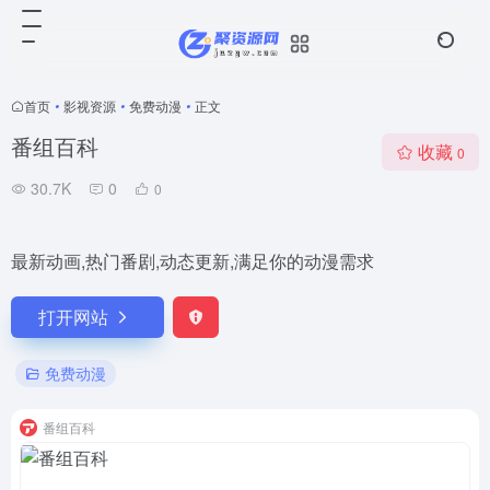
首页
•
影视资源
•
免费动漫
•
正文
番组百科
收藏
0
30.7K
0
0
最新动画,热门番剧,动态更新,满足你的动漫需求
打开网站
免费动漫
番组百科