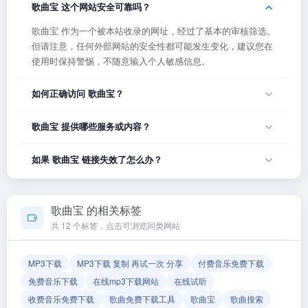
歌曲宝 这个网站安全可靠吗？
歌曲宝 作为一个被本站收录的网址，经过了基本的审核筛选。
但请注意，任何外部网站的安全性都可能发生变化，建议您在
使用时保持警惕，不随意输入个人敏感信息。
如何正确访问 歌曲宝？
您可以直接点击页面上方的「打开网站」按钮访问 歌曲宝，或
歌曲宝 提供哪些服务或内容？
者在浏览器地址栏输入正确的网址。如果遇到无法访问的情
况，可能是网站服务器临时维护或网络波动导致，建议稍后再
歌曲宝 的具体服务内容请以网站首页展示为准。本站作为导航
如果 歌曲宝 链接失效了怎么办？
试。
平台，致力于帮助用户发现和整理优质网站资源，具体网站的
内容与服务由该网站运营方负责。
如果发现链接无法打开或内容已变更，您可以使用页面上的
「反馈」功能向我们报告，我们会尽快核实并更新网址信息，
歌曲宝 的相关标签
确保导航链接的准确性和有效性。
共 12 个标签，点击可浏览同类网站
MP3下载
MP3下载 复制 再试一次 分享
付费音乐免费下载
免费音乐下载
在线mp3下载网站
在线试听
收费音乐免费下载
歌曲免费下载工具
歌曲宝
歌曲搜索