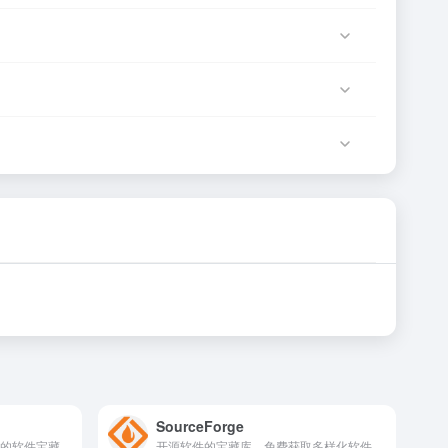
能是网站服务器临时维护或网络波动导致，建议稍后再试。
服务由该网站运营方负责。
确性和有效性。
SourceForge
用的软件宝藏
开源软件的宝藏库，免费获取多样化软件资源