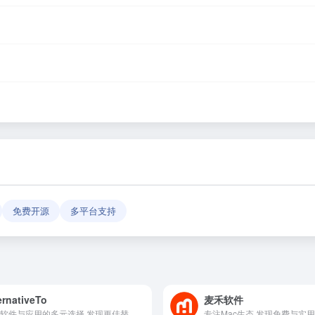
leApps，或者在浏览器地址栏输入正确的网址。如果遇到无法访问的情况，可
准。本站作为导航平台，致力于帮助用户发现和整理优质网站资源，具体网站的内容与
反馈」功能向我们报告，我们会尽快核实并更新网址信息，确保导航链接的准
免费开源
多平台支持
ernativeTo
麦禾软件
探索软件与应用的多元选择,发现更佳替代方案
专注Mac生态,发现免费与实