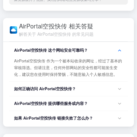
AirPortal空投快传 相关答疑
解答关于 AirPortal空投快传 的常见问题
AirPortal空投快传 这个网站安全可靠吗？
AirPortal空投快传 作为一个被本站收录的网址，经过了基本的
审核筛选。但请注意，任何外部网站的安全性都可能发生变
化，建议您在使用时保持警惕，不随意输入个人敏感信息。
如何正确访问 AirPortal空投快传？
您可以直接点击页面上方的「打开网站」按钮访问 AirPortal空
AirPortal空投快传 提供哪些服务或内容？
投快传，或者在浏览器地址栏输入正确的网址。如果遇到无法
访问的情况，可能是网站服务器临时维护或网络波动导致，建
AirPortal空投快传 的具体服务内容请以网站首页展示为准。本
如果 AirPortal空投快传 链接失效了怎么办？
议稍后再试。
站作为导航平台，致力于帮助用户发现和整理优质网站资源，
具体网站的内容与服务由该网站运营方负责。
如果发现链接无法打开或内容已变更，您可以使用页面上的
「反馈」功能向我们报告，我们会尽快核实并更新网址信息，