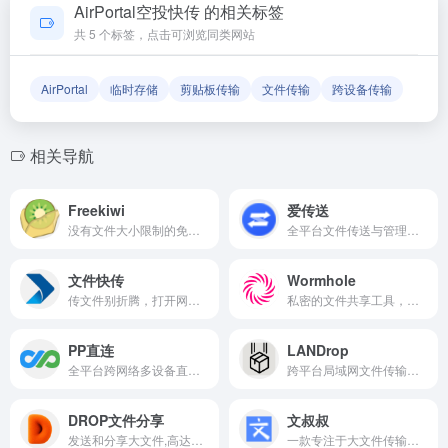
AirPortal空投快传 的相关标签
确保导航链接的准确性和有效性。
共 5 个标签，点击可浏览同类网站
AirPortal
临时存储
剪贴板传输
文件传输
跨设备传输
相关导航
Freekiwi
爱传送
没有文件大小限制的免费大文件传输服务工具,支持断点续传和端到端加密
全平台文件传送与管理工具,支持多种格式
文件快传
Wormhole
传文件别折腾，打开网页就能搞定
私密的文件共享工具，支持端到端加密和自动过期链接
PP直连
LANDrop
全平台跨网络多设备直连,高速,私密的文件传输助手,实时数据共享,远程控制
跨平台局域网文件传输工具
DROP文件分享
文叔叔
发送和分享大文件,高达10GB简单文件共享平台
一款专注于大文件传输的在线工具,提供简单,快速,安全的文件分享服务