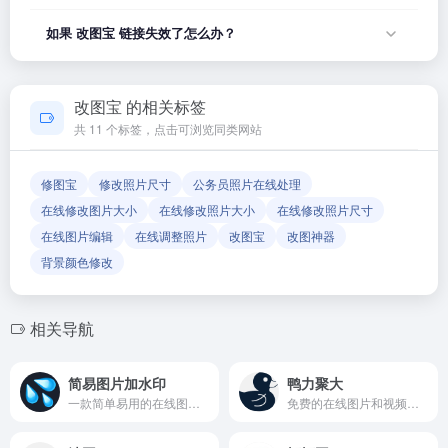
况，可能是网站服务器临时维护或网络波动导致，建议稍后再
改图宝 的具体服务内容请以网站首页展示为准。本站作为导航
如果 改图宝 链接失效了怎么办？
试。
平台，致力于帮助用户发现和整理优质网站资源，具体网站的
内容与服务由该网站运营方负责。
如果发现链接无法打开或内容已变更，您可以使用页面上的
「反馈」功能向我们报告，我们会尽快核实并更新网址信息，
改图宝 的相关标签
确保导航链接的准确性和有效性。
共 11 个标签，点击可浏览同类网站
修图宝
修改照片尺寸
公务员照片在线处理
在线修改图片大小
在线修改照片大小
在线修改照片尺寸
在线图片编辑
在线调整照片
改图宝
改图神器
背景颜色修改
相关导航
简易图片加水印
鸭力聚大
一款简单易用的在线图片加水印工具,一个专注于为图片添加水印的在线工具完全免费
免费的在线图片和视频压缩工具平台,图片压缩,图片在线压缩,免费图片压缩工具,图像无损压缩,jpg图片压缩,png图像压缩,gif压缩,gif动图压缩