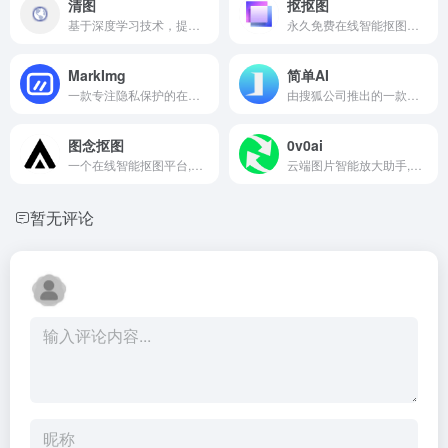
清图
抠抠图
基于深度学习技术，提供模糊图片变清晰、抠图、证件照换底色等多功能图像处理服务
永久免费在线智能抠图工具,一键抠图无水印
MarkImg
简单AI
一款专注隐私保护的在线图片水印工具
由搜狐公司推出的一款多功能AI工具平台,集AI绘图,AI文案写作,在线图片编辑,设计素材库以及AI分享社区于一体
图念抠图
0v0ai
一个在线智能抠图平台,提供免费,便捷的抠图服务,支持批量上传和多种编辑功能,帮助用户快速完成图片处理和创意设计
云端图片智能放大助手,一键提升图像清晰度免费抠图功能
暂无评论