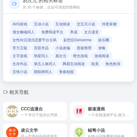
易次元 的相关标签
确保导航链接的准确性和有效性。
共 30 个标签，点击可浏览同类网站
AVG游戏
互动小说
互动阅读
交互式小说
侍君床侧
倩女幽魂同人
免费阅读平台
养成
太古遗音
女性向沉浸式恋爱平台古风
妄想症Deliverme
娱乐圈
官方正版
宫廷作品
小说改编
悬疑推理
攻略
文字游戏
明星同人
易次元
橙光游戏
游戏阅读
生存作品
第五人格同人
网易互动阅读
耽美
角色扮演
言情小说
阴阳师同人
青春校园
相关导航
CCC追漫台
极速漫画
一个专注于提供台湾原创漫画的平台
一个在线漫画平台,致力于为漫画爱好者提供丰富的漫画资源
凌云文学
鲲弩小说
是一款原创内容资源丰富的阅读神器
在线小说免费阅读有修仙小说, 玄幻小说, 武侠小说, 言情小说, 悬疑推理, 古言现言, 影视原著, 畅销文学, 现实百态, 文学名著, 传统武侠, 非虚构类