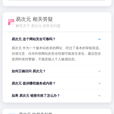
易次元 相关答疑
解答关于 易次元 的常见问题
易次元 这个网站安全可靠吗？
易次元 作为一个被本站收录的网址，经过了基本的审核筛选。
但请注意，任何外部网站的安全性都可能发生变化，建议您在
使用时保持警惕，不随意输入个人敏感信息。
如何正确访问 易次元？
您可以直接点击页面上方的「打开网站」按钮访问 易次元，或
易次元 提供哪些服务或内容？
者在浏览器地址栏输入正确的网址。如果遇到无法访问的情
况，可能是网站服务器临时维护或网络波动导致，建议稍后再
易次元 的具体服务内容请以网站首页展示为准。本站作为导航
如果 易次元 链接失效了怎么办？
试。
平台，致力于帮助用户发现和整理优质网站资源，具体网站的
内容与服务由该网站运营方负责。
如果发现链接无法打开或内容已变更，您可以使用页面上的
「反馈」功能向我们报告，我们会尽快核实并更新网址信息，