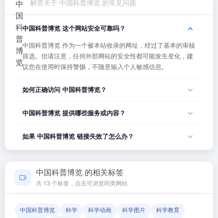
解答关于 中国科普博览 的常见问题
中国科普博览 这个网站安全可靠吗？
中国科普博览 作为一个被本站收录的网址，经过了基本的审核
筛选。但请注意，任何外部网站的安全性都可能发生变化，建
议您在使用时保持警惕，不随意输入个人敏感信息。
如何正确访问 中国科普博览？
您可以直接点击页面上方的「打开网站」按钮访问 中国科普博
中国科普博览 提供哪些服务或内容？
览，或者在浏览器地址栏输入正确的网址。如果遇到无法访问
的情况，可能是网站服务器临时维护或网络波动导致，建议稍
中国科普博览 的具体服务内容请以网站首页展示为准。本站作
如果 中国科普博览 链接失效了怎么办？
后再试。
为导航平台，致力于帮助用户发现和整理优质网站资源，具体
网站的内容与服务由该网站运营方负责。
如果发现链接无法打开或内容已变更，您可以使用页面上的
「反馈」功能向我们报告，我们会尽快核实并更新网址信息，
中国科普博览 的相关标签
确保导航链接的准确性和有效性。
共 13 个标签，点击可浏览同类网站
中国科普博览
科学
科学动画
科学图片
科学教育