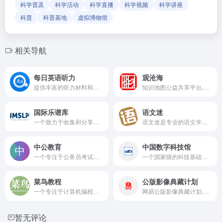
科学普及
科学活动
科学直播
科学视频
科学讲座
科普
科普基地
虚拟博物馆
相关导航
每日英语听力
观沧海
提供丰富的听力材料和练习
知识地图公益共享平台,致力于地图共享与知识传播
国际乐谱库
语文迷
一个致力于收集和分享音乐乐谱的非盈利项目
语文迷是专业的语文学习网站
中公教育
中国数字科技馆
一个专注于公务员考试、事业单位考试、教师招聘等职业类考试培训的综合性教育平台
一个国家级的科技基础条件平台,通过数字化手段展示和传播科技知识
菜鸟教程
公版影像典藏计划
一个专注于计算机编程技术的学习平台，提供包括但不限于前端技术、后端开发、数据库、移动开发等多个领域的教程和文档
网易公版影像典藏计划,收录珍贵影像资料,传承历史文化
暂无评论