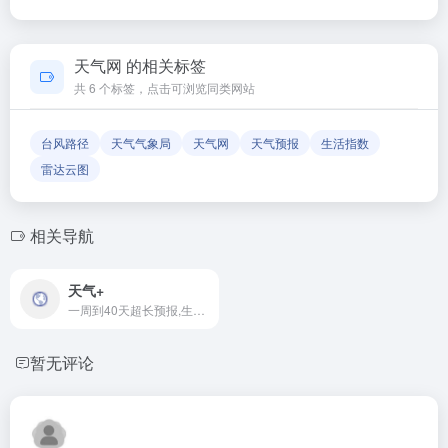
平台，致力于帮助用户发现和整理优质网站资源，具体网站的
内容与服务由该网站运营方负责。
如果发现链接无法打开或内容已变更，您可以使用页面上的
「反馈」功能向我们报告，我们会尽快核实并更新网址信息，
天气网 的相关标签
确保导航链接的准确性和有效性。
共 6 个标签，点击可浏览同类网站
台风路径
天气气象局
天气网
天气预报
生活指数
雷达云图
相关导航
天气+
一周到40天超长预报,生活出行全能查
暂无评论