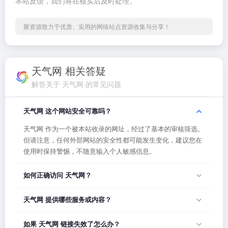
本站反馈，我们将在核实后及时处理。
聚资源致力于优质、实用的网络站点资源收集与分享！
天气网 相关答疑
解答关于 天气网 的常见问题
天气网 这个网站安全可靠吗？
天气网 作为一个被本站收录的网址，经过了基本的审核筛选。
但请注意，任何外部网站的安全性都可能发生变化，建议您在
使用时保持警惕，不随意输入个人敏感信息。
如何正确访问 天气网？
您可以直接点击页面上方的「打开网站」按钮访问 天气网，或
天气网 提供哪些服务或内容？
者在浏览器地址栏输入正确的网址。如果遇到无法访问的情
况，可能是网站服务器临时维护或网络波动导致，建议稍后再
天气网 的具体服务内容请以网站首页展示为准。本站作为导航
如果 天气网 链接失效了怎么办？
试。