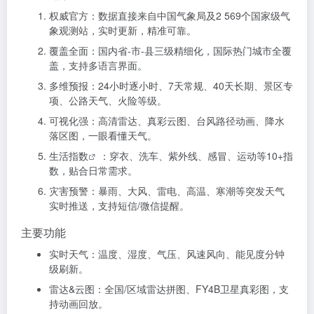
权威官方：数据直接来自中国气象局及2 569个国家级气
象观测站，实时更新，精准可靠。
覆盖全面：国内省-市-县三级精细化，国际热门城市全覆
盖，支持多语言界面。
多维预报：24小时逐小时、7天常规、40天长期、景区专
项、公路天气、火险等级。
可视化强：高清雷达、真彩云图、台风路径动画、降水
落区图，一眼看懂天气。
生活指数
：穿衣、洗车、紫外线、感冒、运动等10+指
数，贴合日常需求。
灾害预警：暴雨、大风、雷电、高温、寒潮等突发天气
实时推送，支持短信/微信提醒。
主要功能
实时天气：温度、湿度、气压、风速风向、能见度分钟
级刷新。
雷达&云图：全国/区域雷达拼图、FY4B卫星真彩图，支
持动画回放。