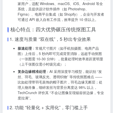
家用户，适配 Windows、macOS、iOS、Android 等全
系统，且提供设计软件插件（如 Photoshop、
Figma）、电商平台集成（如 Shopify），企业与开发者
可通过 API 嵌入自有工作流，效率提升 10 倍以上。
核心特点：四大优势碾压传统抠图工具
1. 速度与质量 “双在线”，5 秒出专业效果
极速处理
：常规尺寸图片（如手机拍摄图、电商产品
图）上传后，5 秒内即可完成背景消除，远超手动抠图
（一张图需 10-30 分钟），批量处理时效率差距更明显
（上千张图仅需小时级完成）；
复杂边缘精准处理
：AI 采用深度学习模型，能识别 “发
丝、羽毛、玻璃反光、透明织物” 等传统抠图难点 ——
比如处理带羽毛装饰的帽子图片，羽毛边缘无断层；处
理人物肖像，细碎发丝与背景分离度达 98% 以上，
TechCrunch 评价其 “不会让图像呈现锯齿状边缘，专业
度拉满”。
2. 功能 “轻量化 + 实用化”，零门槛上手