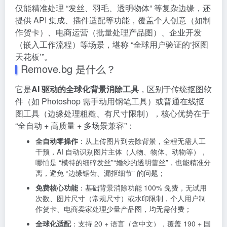
仅能精准处理 “发丝、羽毛、透明物体” 等复杂边缘，还
提供 API 集成、插件适配等功能，覆盖个人创意（如制
作贺卡）、电商运营（批量处理产品图）、企业开发
（嵌入工作流程）等场景，堪称 “全球用户验证的‘抠图
天花板’”。
Remove.bg 是什么？
它是
AI 驱动的全球化背景消除工具
，区别于传统抠图软
件（如 Photoshop 需手动用钢笔工具）或普通在线抠
图工具（边缘处理粗糙、有尺寸限制），核心优势在于
“全自动 + 高质量 + 多场景兼容”：
全自动零操作
：从上传图片到去除背景，全程无需人工
干预，AI 自动识别图片主体（人物、物体、动物等），
哪怕是 “模特的细碎发丝”“婚纱的透明蕾丝”，也能精准分
离，避免 “边缘锯齿、漏抠细节” 的问题；
免费核心功能
：基础背景消除功能 100% 免费，无试用
次数、图片尺寸（常规尺寸）或水印限制，个人用户制
作贺卡、电商卖家处理少量产品图，均无需付费；
全球化适配
：支持 20 + 语言（含中文），覆盖 190 + 国