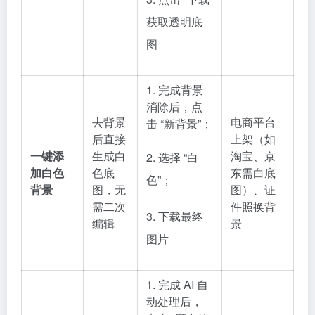
获取透明底
图
1. 完成背景
消除后，点
去背景
电商平台
击 “新背景”；
后直接
上架（如
一键添
生成白
淘宝、京
2. 选择 “白
加白色
色底
东需白底
色”；
背景
图，无
图）、证
需二次
件照换背
3. 下载最终
编辑
景
图片
1. 完成 AI 自
动处理后，