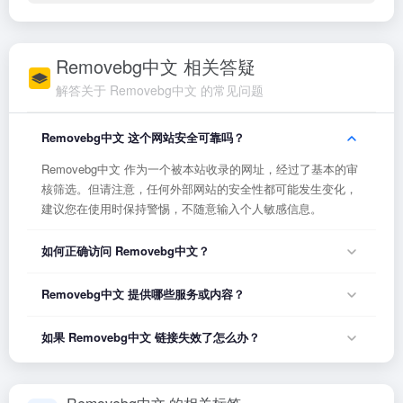
Removebg中文 相关答疑
解答关于 Removebg中文 的常见问题
Removebg中文 这个网站安全可靠吗？
Removebg中文 作为一个被本站收录的网址，经过了基本的审
核筛选。但请注意，任何外部网站的安全性都可能发生变化，
建议您在使用时保持警惕，不随意输入个人敏感信息。
如何正确访问 Removebg中文？
您可以直接点击页面上方的「打开网站」按钮访问 Removebg
Removebg中文 提供哪些服务或内容？
中文，或者在浏览器地址栏输入正确的网址。如果遇到无法访
问的情况，可能是网站服务器临时维护或网络波动导致，建议
Removebg中文 的具体服务内容请以网站首页展示为准。本站
如果 Removebg中文 链接失效了怎么办？
稍后再试。
作为导航平台，致力于帮助用户发现和整理优质网站资源，具
体网站的内容与服务由该网站运营方负责。
如果发现链接无法打开或内容已变更，您可以使用页面上的
「反馈」功能向我们报告，我们会尽快核实并更新网址信息，