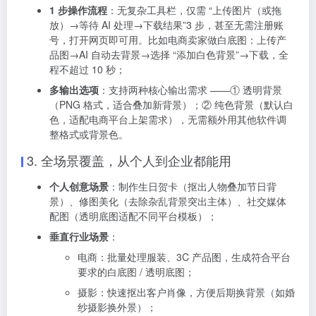
1 步操作流程
：无复杂工具栏，仅需 “上传图片（或拖
放）→等待 AI 处理→下载结果”3 步，甚至无需注册账
号，打开网页即可用。比如电商卖家做白底图：上传产
品图→AI 自动去背景→选择 “添加白色背景”→下载，全
程不超过 10 秒；
多输出选项
：支持两种核心输出需求 ——① 透明背景
（PNG 格式，适合叠加新背景）；② 纯色背景（默认白
色，适配电商平台上架需求），无需额外用其他软件调
整格式或背景色。
3. 全场景覆盖，从个人到企业都能用
个人创意场景
：制作生日贺卡（抠出人物叠加节日背
景）、修图美化（去除杂乱背景突出主体）、社交媒体
配图（透明底图适配不同平台模板）；
垂直行业场景
：
电商：批量处理服装、3C 产品图，生成符合平台
要求的白底图 / 透明底图；
摄影：快速抠出客户肖像，方便后期换背景（如婚
纱摄影换外景）；