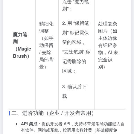
点击 “魔力笔
刷”；
2. 用 “保留笔
精细化
处理复杂
调整
图片（如
刷” 标记需保
魔力笔
（如手
主体边缘
刷
留的区域，
动保留
有细碎杂
（Magic
“去除笔刷” 标
/ 去除
物，AI 未
Brush）
局部背
完全识
记需删除的
景）
别）
区域；
3. 确认后下
载
二、进阶功能（企业 / 开发者常用）
API 集成
：提供开发者 API，支持将背景消除功能嵌入自
有软件、网站或系统，按调用次数计费（基础额度免