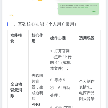
一、基础核心功能（个人用户常用）
功能模
核心作
操作步骤
适用场景
块
用
1. 打开官网
→点击 “上传
图片”（或拖
放文件）；
去除图
2. 等待 5
片背
个人制作
全自动
景，生
表情包、
秒，AI 自动
背景消
成透明
电商产品
处理；
除
底
图去背景
PNG
3. 点击 “下载”