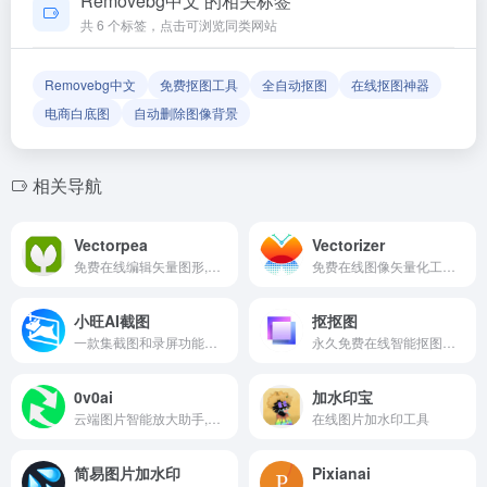
Removebg中文 的相关标签
确保导航链接的准确性和有效性。
共 6 个标签，点击可浏览同类网站
Removebg中文
免费抠图工具
全自动抠图
在线抠图神器
电商白底图
自动删除图像背景
相关导航
Vectorpea
Vectorizer
免费在线编辑矢量图形,支持多种格式与功能
免费在线图像矢量化工具,高效转换光栅图像为矢量图像
小旺AI截图
抠抠图
一款集截图和录屏功能于一体的全能工具,轻巧的AI截图录屏软件,免费无水印
永久免费在线智能抠图工具,一键抠图无水印
0v0ai
加水印宝
云端图片智能放大助手,一键提升图像清晰度免费抠图功能
在线图片加水印工具
简易图片加水印
Pixianai