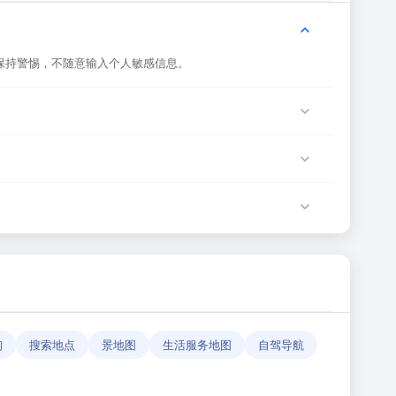
保持警惕，不随意输入个人敏感信息。
是网站服务器临时维护或网络波动导致，建议稍后再试。
服务由该网站运营方负责。
确性和有效性。
询
搜索地点
景地图
生活服务地图
自驾导航