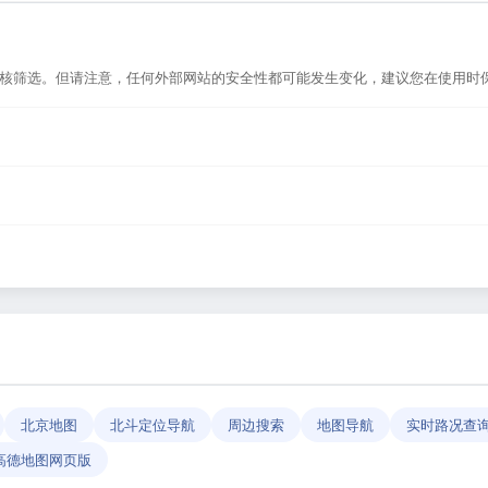
审核筛选。但请注意，任何外部网站的安全性都可能发生变化，建议您在使用时
网页版，或者在浏览器地址栏输入正确的网址。如果遇到无法访问的情况，可能
站作为导航平台，致力于帮助用户发现和整理优质网站资源，具体网站的内容与
反馈」功能向我们报告，我们会尽快核实并更新网址信息，确保导航链接的准
北京地图
北斗定位导航
周边搜索
地图导航
实时路况查
高德地图网页版