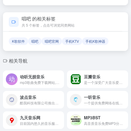
容与服务由该网站运营方负责。
如果发现链接无法打开或内容已变更，您可以使用页面上的
「反馈」功能向我们报告，我们会尽快核实并更新网址信息，
唱吧 的相关标签
确保导航链接的准确性和有效性。
共 5 个标签，点击可浏览同类网站
K歌软件
唱吧
唱吧官网
手机KTV
手机K歌神器
相关导航
动听无损音乐
豆瓣音乐
mp3歌曲免费下载网站,可以在线免费下载全网抖音热门歌曲,流行音乐,车载DJ,经典老歌等,支持无损音乐免费下载专注于提供高品质无损音乐资源的在线平台
是一个深受广大音乐爱好者喜爱的音乐分享平台
波点音乐
一听音乐
酷我科技有限公司推出的一款音乐应用,它以独特的界面设计和丰富的音乐资源为用户提供个性化的音乐体验
一个提供免费网络在线正版音乐服务的平台
九天音乐网
MP3BST
目前国内悠久的音乐服务品牌,为用户提供高品质音乐免费试听,正版音乐下载,MV观看,平台汇聚了众多优质音乐人和歌手,拥有流行,民谣,电子,摇滚等十多个流派的原创音乐作品
高音质音乐免费MP3分享在线下载