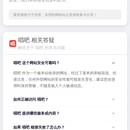
聚资源致力于优质、实用的网络站点资源收集与分享！
唱吧 相关答疑
解答关于 唱吧 的常见问题
唱吧 这个网站安全可靠吗？
唱吧 作为一个被本站收录的网址，经过了基本的审核筛选。但
请注意，任何外部网站的安全性都可能发生变化，建议您在使
用时保持警惕，不随意输入个人敏感信息。
如何正确访问 唱吧？
您可以直接点击页面上方的「打开网站」按钮访问 唱吧，或者
唱吧 提供哪些服务或内容？
在浏览器地址栏输入正确的网址。如果遇到无法访问的情况，
可能是网站服务器临时维护或网络波动导致，建议稍后再试。
唱吧 的具体服务内容请以网站首页展示为准。本站作为导航平
如果 唱吧 链接失效了怎么办？
台，致力于帮助用户发现和整理优质网站资源，具体网站的内