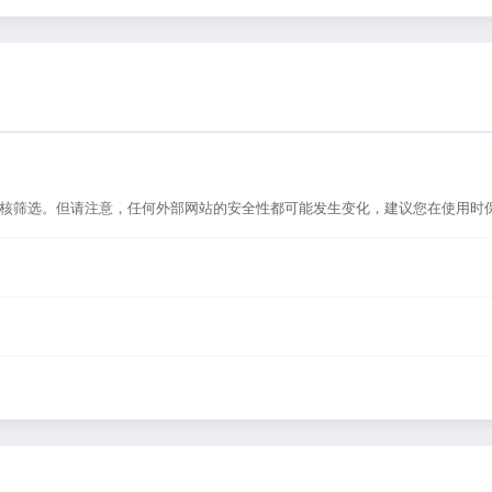
的审核筛选。但请注意，任何外部网站的安全性都可能发生变化，建议您在使用时
病句纠错，或者在浏览器地址栏输入正确的网址。如果遇到无法访问的情况，可能
站作为导航平台，致力于帮助用户发现和整理优质网站资源，具体网站的内容与
反馈」功能向我们报告，我们会尽快核实并更新网址信息，确保导航链接的准