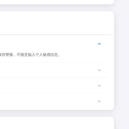
保持警惕，不随意输入个人敏感信息。
是网站服务器临时维护或网络波动导致，建议稍后再试。
服务由该网站运营方负责。
确性和有效性。