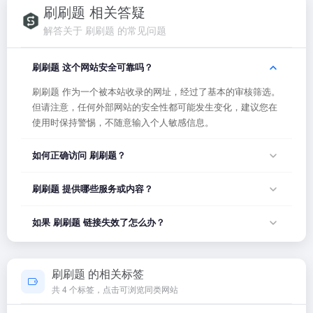
刷刷题 相关答疑
解答关于 刷刷题 的常见问题
刷刷题 这个网站安全可靠吗？
刷刷题 作为一个被本站收录的网址，经过了基本的审核筛选。
但请注意，任何外部网站的安全性都可能发生变化，建议您在
使用时保持警惕，不随意输入个人敏感信息。
如何正确访问 刷刷题？
您可以直接点击页面上方的「打开网站」按钮访问 刷刷题，或
刷刷题 提供哪些服务或内容？
者在浏览器地址栏输入正确的网址。如果遇到无法访问的情
况，可能是网站服务器临时维护或网络波动导致，建议稍后再
刷刷题 的具体服务内容请以网站首页展示为准。本站作为导航
如果 刷刷题 链接失效了怎么办？
试。
平台，致力于帮助用户发现和整理优质网站资源，具体网站的
内容与服务由该网站运营方负责。
如果发现链接无法打开或内容已变更，您可以使用页面上的
「反馈」功能向我们报告，我们会尽快核实并更新网址信息，
刷刷题 的相关标签
确保导航链接的准确性和有效性。
共 4 个标签，点击可浏览同类网站