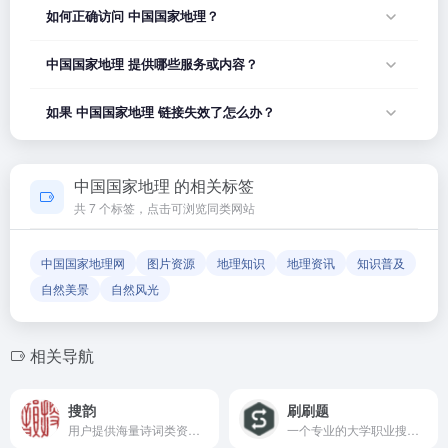
如何正确访问 中国国家地理？
您可以直接点击页面上方的「打开网站」按钮访问 中国国家地
中国国家地理 提供哪些服务或内容？
理，或者在浏览器地址栏输入正确的网址。如果遇到无法访问
的情况，可能是网站服务器临时维护或网络波动导致，建议稍
中国国家地理 的具体服务内容请以网站首页展示为准。本站作
如果 中国国家地理 链接失效了怎么办？
后再试。
为导航平台，致力于帮助用户发现和整理优质网站资源，具体
网站的内容与服务由该网站运营方负责。
如果发现链接无法打开或内容已变更，您可以使用页面上的
「反馈」功能向我们报告，我们会尽快核实并更新网址信息，
中国国家地理 的相关标签
确保导航链接的准确性和有效性。
共 7 个标签，点击可浏览同类网站
中国国家地理网
图片资源
地理知识
地理资讯
知识普及
自然美景
自然风光
相关导航
搜韵
刷刷题
用户提供海量诗词类资料，以及强大的诗词辅助创作工具
一个专业的大学职业搜题刷题备考工具