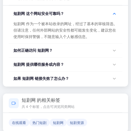
短剧网 这个网站安全可靠吗？
短剧网 作为一个被本站收录的网址，经过了基本的审核筛选。
但请注意，任何外部网站的安全性都可能发生变化，建议您在
使用时保持警惕，不随意输入个人敏感信息。
如何正确访问 短剧网？
您可以直接点击页面上方的「打开网站」按钮访问 短剧网，或
短剧网 提供哪些服务或内容？
者在浏览器地址栏输入正确的网址。如果遇到无法访问的情
况，可能是网站服务器临时维护或网络波动导致，建议稍后再
短剧网 的具体服务内容请以网站首页展示为准。本站作为导航
如果 短剧网 链接失效了怎么办？
试。
平台，致力于帮助用户发现和整理优质网站资源，具体网站的
内容与服务由该网站运营方负责。
如果发现链接无法打开或内容已变更，您可以使用页面上的
「反馈」功能向我们报告，我们会尽快核实并更新网址信息，
短剧网 的相关标签
确保导航链接的准确性和有效性。
共 4 个标签，点击可浏览同类网站
在线观看
热门短剧
短剧网
短剧资源