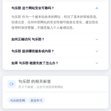
句乐部 这个网站安全可靠吗？
句乐部 作为一个被本站收录的网址，经过了基本的审核筛选。
但请注意，任何外部网站的安全性都可能发生变化，建议您在
使用时保持警惕，不随意输入个人敏感信息。
如何正确访问 句乐部？
您可以直接点击页面上方的「打开网站」按钮访问 句乐部，或
句乐部 提供哪些服务或内容？
者在浏览器地址栏输入正确的网址。如果遇到无法访问的情
况，可能是网站服务器临时维护或网络波动导致，建议稍后再
句乐部 的具体服务内容请以网站首页展示为准。本站作为导航
如果 句乐部 链接失效了怎么办？
试。
平台，致力于帮助用户发现和整理优质网站资源，具体网站的
内容与服务由该网站运营方负责。
如果发现链接无法打开或内容已变更，您可以使用页面上的
「反馈」功能向我们报告，我们会尽快核实并更新网址信息，
句乐部 的相关标签
确保导航链接的准确性和有效性。
共 2 个标签，点击可浏览同类网站
句乐部官网
英语学习