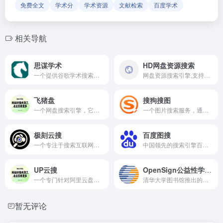
免费全文
学术分
学术资源
文献检索
百度学术
相关导航
思谋学术
HD网盘资源搜索
一个提供谷歌学术搜索和文献资源的平台，提供了多个谷歌学术镜像站点的链接
网盘资源搜索引擎,支持百度网盘,夸克网盘主流网盘资源搜索,找4K电影,软件,教程,音乐,游戏,电子书资源,一搜即得
飞猪盘
搜狗搜图
一个网盘搜索引擎，它允许用户搜索和访问存储在多个网盘服务上的文件和资源
一个图片搜索服务，通过关键词搜索网络上的图片资源
极刻云搜
百度图搜
一个专注于搜索互联网上资源的搜索网站
中国领先的搜索引擎百度提供的一个图片搜索服务
UP云搜
OpenSign公益性学术资源服务
一个专门针对阿里云盘资源的搜索平台
清华大学图书馆推出的公益性学术资源服务平台
暂无评论