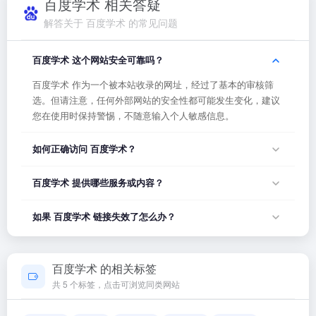
百度学术 相关答疑
解答关于 百度学术 的常见问题
百度学术 这个网站安全可靠吗？
百度学术 作为一个被本站收录的网址，经过了基本的审核筛
选。但请注意，任何外部网站的安全性都可能发生变化，建议
您在使用时保持警惕，不随意输入个人敏感信息。
如何正确访问 百度学术？
您可以直接点击页面上方的「打开网站」按钮访问 百度学术，
百度学术 提供哪些服务或内容？
或者在浏览器地址栏输入正确的网址。如果遇到无法访问的情
况，可能是网站服务器临时维护或网络波动导致，建议稍后再
百度学术 的具体服务内容请以网站首页展示为准。本站作为导
如果 百度学术 链接失效了怎么办？
试。
航平台，致力于帮助用户发现和整理优质网站资源，具体网站
的内容与服务由该网站运营方负责。
如果发现链接无法打开或内容已变更，您可以使用页面上的
「反馈」功能向我们报告，我们会尽快核实并更新网址信息，
百度学术 的相关标签
确保导航链接的准确性和有效性。
共 5 个标签，点击可浏览同类网站