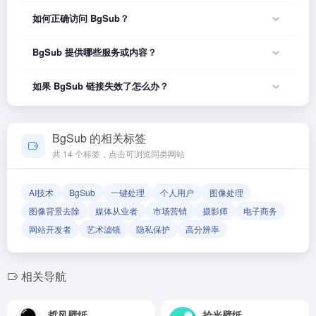
如何正确访问 BgSub？
您可以直接点击页面上方的「打开网站」按钮访问 BgSub，或
BgSub 提供哪些服务或内容？
者在浏览器地址栏输入正确的网址。如果遇到无法访问的情
况，可能是网站服务器临时维护或网络波动导致，建议稍后再
BgSub 的具体服务内容请以网站首页展示为准。本站作为导航
如果 BgSub 链接失效了怎么办？
试。
平台，致力于帮助用户发现和整理优质网站资源，具体网站的
内容与服务由该网站运营方负责。
如果发现链接无法打开或内容已变更，您可以使用页面上的
「反馈」功能向我们报告，我们会尽快核实并更新网址信息，
BgSub 的相关标签
确保导航链接的准确性和有效性。
共 14 个标签，点击可浏览同类网站
AI技术
BgSub
一键处理
个人用户
图像处理
图像背景去除
媒体从业者
市场营销
摄影师
电子商务
网站开发者
艺术滤镜
隐私保护
高分辨率
相关导航
哲风壁纸
拾光壁纸