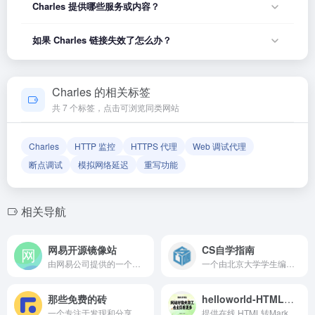
Charles 提供哪些服务或内容？
或者在浏览器地址栏输入正确的网址。如果遇到无法访问的情
况，可能是网站服务器临时维护或网络波动导致，建议稍后再
Charles 的具体服务内容请以网站首页展示为准。本站作为导
如果 Charles 链接失效了怎么办？
试。
航平台，致力于帮助用户发现和整理优质网站资源，具体网站
的内容与服务由该网站运营方负责。
如果发现链接无法打开或内容已变更，您可以使用页面上的
「反馈」功能向我们报告，我们会尽快核实并更新网址信息，
Charles 的相关标签
确保导航链接的准确性和有效性。
共 7 个标签，点击可浏览同类网站
Charles
HTTP 监控
HTTPS 代理
Web 调试代理
断点调试
模拟网络延迟
重写功能
相关导航
网易开源镜像站
CS自学指南
由网易公司提供的一个非盈利性的公共镜像服务平台,在为国内用户提供稳定,快速的开源软件下载服务
一个由北京大学学生编写的计算机科学自学资源网站
那些免费的砖
helloworld-HTML转md
一个专注于发现和分享优质免费商用资源的网站，为设计师、开发者和创意工作者提供丰富的免费资源，帮助他们提升工作效率和创作质量
提供在线 HTML转Markdown服务