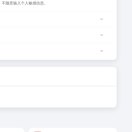
，不随意输入个人敏感信息。
务器临时维护或网络波动导致，建议稍后再试。
网站运营方负责。
确性和有效性。