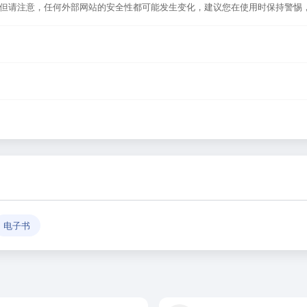
。但请注意，任何外部网站的安全性都可能发生变化，建议您在使用时保持警惕
或者在浏览器地址栏输入正确的网址。如果遇到无法访问的情况，可能是网站服
航平台，致力于帮助用户发现和整理优质网站资源，具体网站的内容与服务由该
反馈」功能向我们报告，我们会尽快核实并更新网址信息，确保导航链接的准
电子书