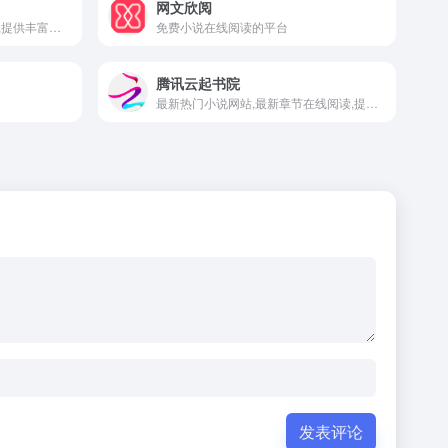
网文欣阅
磨铁文学旗下的网络小说平台,提供丰富的小说资源,涵盖都市爽文,热血玄幻,悬疑猎奇,奇遇逆袭等多种类型
免费小说在线阅读的平台
腾讯云起书院
最新热门小说网站,最新章节在线阅读,提供古言,现言,青春,仙侠,幻情,科幻等好看的小说,找最好看的网络小说就来云起书院
发表评论