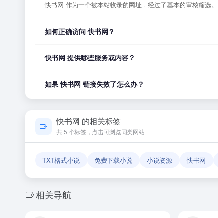
快书网 作为一个被本站收录的网址，经过了基本的审核筛选
如何正确访问 快书网？
您可以直接点击页面上方的「打开网站」按钮访问 快书网，
快书网 提供哪些服务或内容？
快书网 的具体服务内容请以网站首页展示为准。本站作为导
如果 快书网 链接失效了怎么办？
如果发现链接无法打开或内容已变更，您可以使用页面上的「
快书网 的相关标签
共 5 个标签，点击可浏览同类网站
TXT格式小说
免费下载小说
小说资源
快书网
相关导航