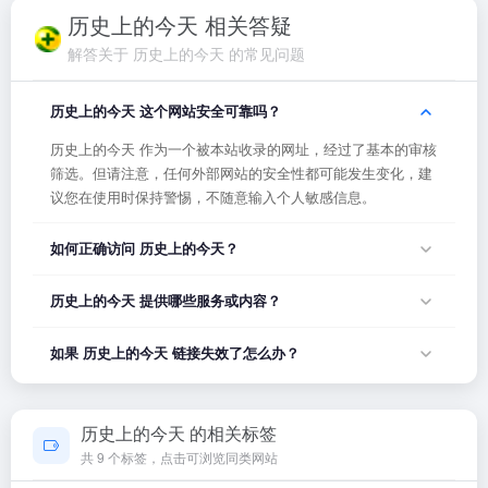
历史上的今天 相关答疑
解答关于 历史上的今天 的常见问题
历史上的今天 这个网站安全可靠吗？
历史上的今天 作为一个被本站收录的网址，经过了基本的审核
筛选。但请注意，任何外部网站的安全性都可能发生变化，建
议您在使用时保持警惕，不随意输入个人敏感信息。
如何正确访问 历史上的今天？
您可以直接点击页面上方的「打开网站」按钮访问 历史上的今
历史上的今天 提供哪些服务或内容？
天，或者在浏览器地址栏输入正确的网址。如果遇到无法访问
的情况，可能是网站服务器临时维护或网络波动导致，建议稍
历史上的今天 的具体服务内容请以网站首页展示为准。本站作
如果 历史上的今天 链接失效了怎么办？
后再试。
为导航平台，致力于帮助用户发现和整理优质网站资源，具体
网站的内容与服务由该网站运营方负责。
如果发现链接无法打开或内容已变更，您可以使用页面上的
「反馈」功能向我们报告，我们会尽快核实并更新网址信息，
历史上的今天 的相关标签
确保导航链接的准确性和有效性。
共 9 个标签，点击可浏览同类网站