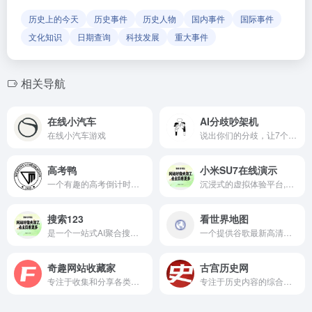
历史上的今天
历史事件
历史人物
国内事件
国际事件
文化知识
日期查询
科技发展
重大事件
相关导航
在线小汽车
AI分歧吵架机
在线小汽车游戏
说出你们的分歧，让7个AI判官帮你们评评理到底谁对谁错
高考鸭
小米SU7在线演示
一个有趣的高考倒计时网站
沉浸式的虚拟体验平台,为用户提供了直观感受小米SU7车型的机会
搜索123
看世界地图
是一个一站式AI聚合搜索引擎大全
一个提供谷歌最新高清地图和Google在线卫星地图的网站
奇趣网站收藏家
古宫历史网
专注于收集和分享各类奇趣,独特且富有创意的在线小游戏和有趣网站
专注于历史内容的综合性网站,涵盖了中国历史,世界历史,历史故事,历史人物,历史朝代,历史传说,野史以及老照片等多个领域