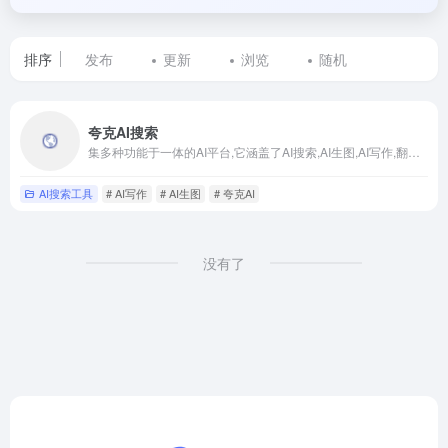
排序
发布
更新
浏览
随机
标
夸克AI搜索
签
集多种功能于一体的AI平台,它涵盖了AI搜索,AI生图,AI写作,翻译,格式转换等多个实用功能
为
AI搜索工具
# AI写作
# AI生图
# 夸克AI
AI
生
没有了
图
的
网
站