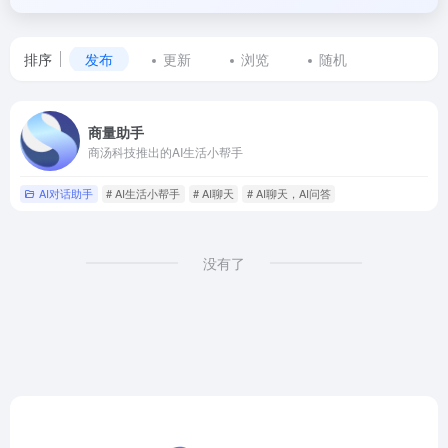
排序
发布
更新
浏览
随机
标
商量助手
签
商汤科技推出的AI生活小帮手
为
AI对话助手
# AI生活小帮手
# AI聊天
# AI聊天，AI问答
AI
聊
没有了
天，
AI
问
答